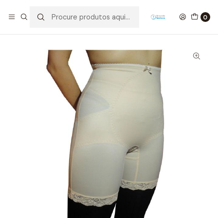
Início
Ortopedia
Slips de contenção e fundas
Cinta Pós-cirúrgica com Perna
0