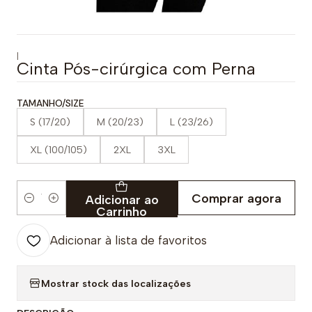
|
Cinta Pós-cirúrgica com Perna
TAMANHO/SIZE
S (17/20)
M (20/23)
L (23/26)
XL (100/105)
2XL
3XL
Comprar agora
Adicionar ao
Quantidade
Carrinho
Adicionar à lista de favoritos
Mostrar stock das localizações