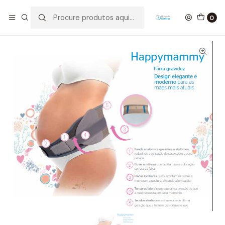
Início
Ortopedia
Tronco
Cinta de Grávida
0