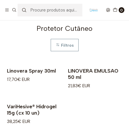
Início
Higiene e Proteção
Feridas/Pensos
Protetor Cutâneo
0
Protetor Cutâneo
Filtros
Linovera Spray 30ml
LINOVERA EMULSAO
50 ml
17,70€ EUR
21,83€ EUR
VariHesive® Hidrogel
15g (cx 10 un)
38,25€ EUR