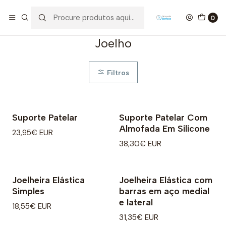
Início
Ortopedia
Joelho
0
Joelho
Filtros
Suporte Patelar
Suporte Patelar Com
Almofada Em Silicone
23,95€ EUR
38,30€ EUR
Joelheira Elástica
Joelheira Elástica com
Simples
barras em aço medial
e lateral
18,55€ EUR
31,35€ EUR