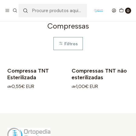
Início
Higiene e Proteção
Feridas/Pensos
Compressas
0
Compressas
Filtros
Compressa TNT
Compressas TNT não
Esterilizada
esterilizadas
0,55€ EUR
1,00€ EUR
de
de