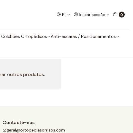
PT
Iniciar sessão
0
s
 Colchões Ortopédicos
Anti-escaras / Posicionamentos
rar outros produtos.
Contacte-nos
geral@ortopediasorrisos.com