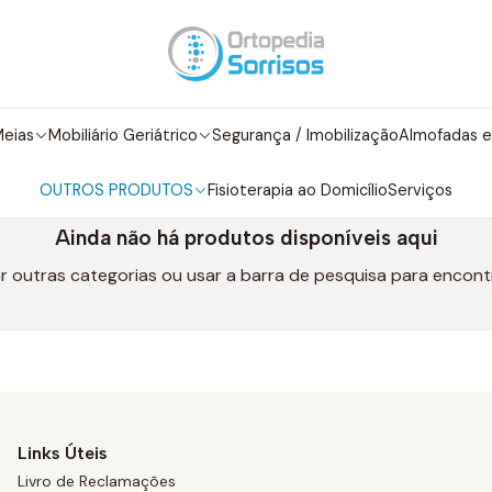
Início
Maternidade/ Bebé
Almofadas Térmicas para Cólicas
Almofadas Térmicas para Cólica
eias
Mobiliário Geriátrico
Segurança / Imobilização
Almofadas e
OUTROS PRODUTOS
Fisioterapia ao Domicílio
Serviços
Ainda não há produtos disponíveis aqui
r outras categorias ou usar a barra de pesquisa para encont
Links Úteis
Livro de Reclamações