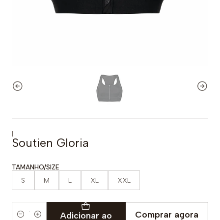
|
Soutien Gloria
TAMANHO/SIZE
S
M
L
XL
XXL
Comprar agora
Adicionar ao
Quantidade