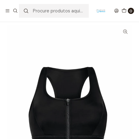
Início
Mastectomia
Soutien Gloria
0