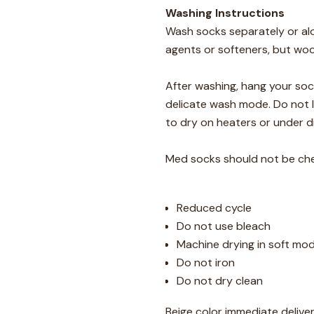
Washing Instructions
Wash socks separately or alon
agents or softeners, but woo
After washing, hang your soc
delicate wash mode. Do not l
to dry on heaters or under di
Med socks should not be che
Reduced cycle
Do not use bleach
Machine drying in soft mo
Do not iron
Do not dry clean
Beige color immediate delive