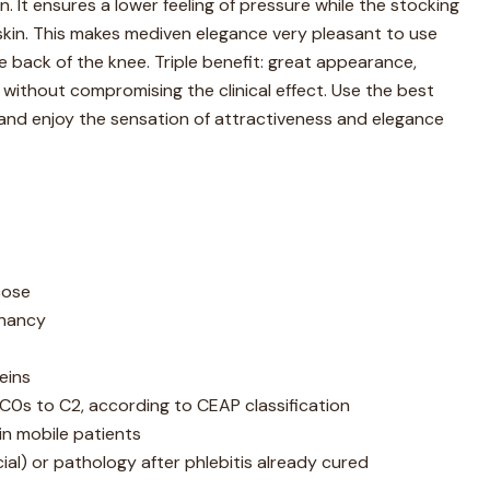
rn. It ensures a lower feeling of pressure while the stocking
 skin. This makes mediven elegance very pleasant to use
e back of the knee. Triple benefit: great appearance,
 without compromising the clinical effect. Use the best
 and enjoy the sensation of attractiveness and elegance
cose
gnancy
eins
C0s to C2, according to CEAP classification
in mobile patients
ial) or pathology after phlebitis already cured