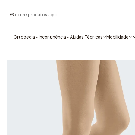
Início
Meias
Meias Elásticas
Ortopedia
Incontinência
Ajudas Técnicas
Mobilidade
M