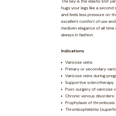
The key is the elastic knit ya
hugs your legs like a second
and feels less pressure on th
excellent comfort of use and
mediven elegance of all time
always in fashion.
Indications
Varicose veins
Primary or secondary vari
Varicose veins during pre
Supportive sclerotherapy
Post-surgery of varicose v
Chronic venous disorders: 
Prophylaxis of thrombosis 
Thrombophlebitis (superfic