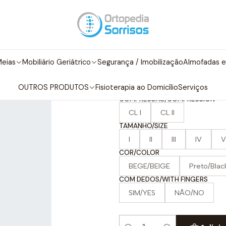
/Compressão
Meia Compressão/Elástica AG até á raiz da coxa com
|
Meia Compressã
eias
Mobiliário Geriátrico
Segurança / Imobilização
Almofadas e
coxa com band
OUTROS PRODUTOS
Fisioterapia ao Domicílio
Serviços
COMPRESSÃO/COMPRESSION
CL I
CL II
TAMANHO/SIZE
I
II
III
IV
V
COR/COLOR
BEGE/BEIGE
Preto/Blac
COM DEDOS/WITH FINGERS
SIM/YES
NÃO/NO