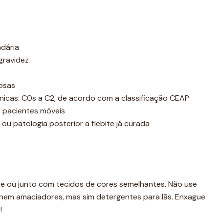
ndária
gravidez
cosas
icas: C0s a C2, de acordo com a classificação CEAP
s pacientes móveis
 ou patologia posterior a flebite já curada
e ou junto com tecidos de cores semelhantes. Não use
em amaciadores, mas sim detergentes para lãs. Enxague
!