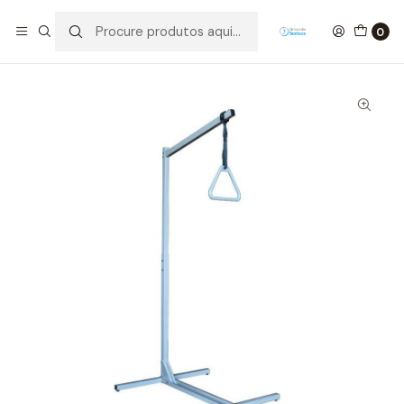
Início
Mobiliário Geriátrico
Camas Articuladas
Acessórios
Pendural Com Base
0