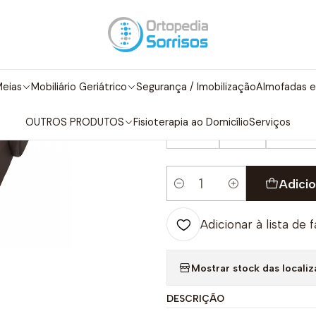
iliário Geriátrico
Poltronas / Cadeirões
Manuais
Cadeirão Exót
|
Cadeirão Exót
eias
Mobiliário Geriátrico
Segurança / Imobilização
Almofadas e
COR/COLOR
OUTROS PRODUTOS
Fisioterapia ao Domicílio
Serviços
Preto
Azul
Castan
Adicio
Quantidade
Adicionar à lista de 
Mostrar stock das locali
DESCRIÇÃO