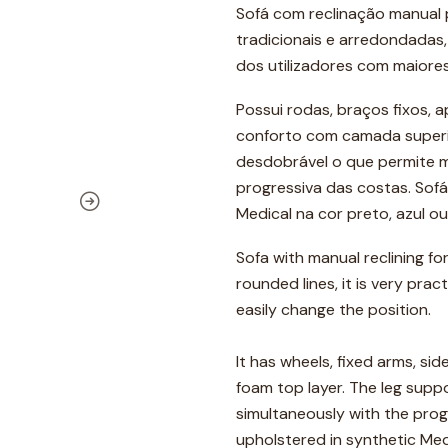
Sofá com reclinação manual pa
tradicionais e arredondadas,
dos utilizadores com maiores
Possui rodas, braços fixos, 
conforto com camada superio
desdobrável o que permite m
progressiva das costas. Sofá
Medical na cor preto, azul o
Sofa with manual reclining fo
rounded lines, it is very prac
easily change the position.
It has wheels, fixed arms, si
foam top layer. The leg suppor
simultaneously with the progre
upholstered in synthetic Med