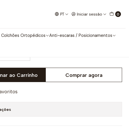
ico Manual
PT
Iniciar sessão
0
ico Manual
 Colchões Ortopédicos
Anti-escaras / Posicionamentos
ho Chocolate
nar ao Carrinho
Comprar agora
favoritos
zações