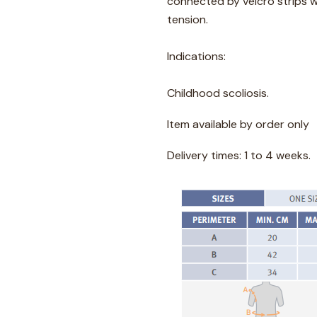
connected by velcro strips w
tension.
Indications:
Childhood scoliosis.
Item available by order only
Delivery times: 1 to 4 weeks.