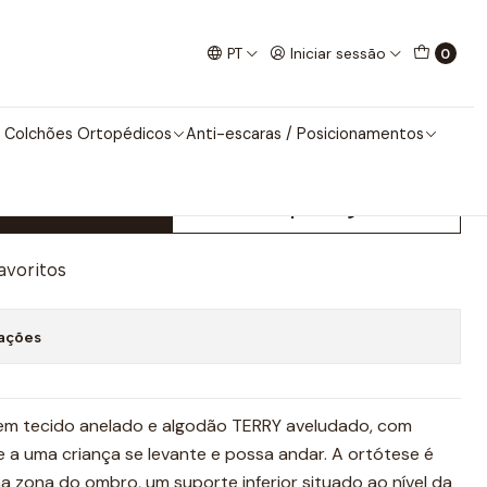
- KALLABIS
PT
Iniciar sessão
0
Arnês para Escoliose -
 Colchões Ortopédicos
Anti-escaras / Posicionamentos
nar ao Carrinho
Comprar agora
favoritos
zações
o em tecido anelado e algodão TERRY aveludado, com
e a uma criança se levante e possa andar. A ortótese é
 zona do ombro, um suporte inferior situado ao nível da