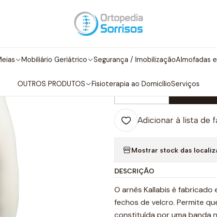
iatria
Ortopedia Pediátrica
Ortótese Tipo Arnês para Escoliose 
|
Ortótese Tipo 
eias
Mobiliário Geriátrico
Segurança / Imobilização
Almofadas e
KALLABIS
OUTROS PRODUTOS
Fisioterapia ao Domicílio
Serviços
Adicio
Quantidade
Adicionar à lista de 
Mostrar stock das locali
DESCRIÇÃO
O arnês Kallabis é fabricad
fechos de velcro. Permite qu
constituída por uma banda na