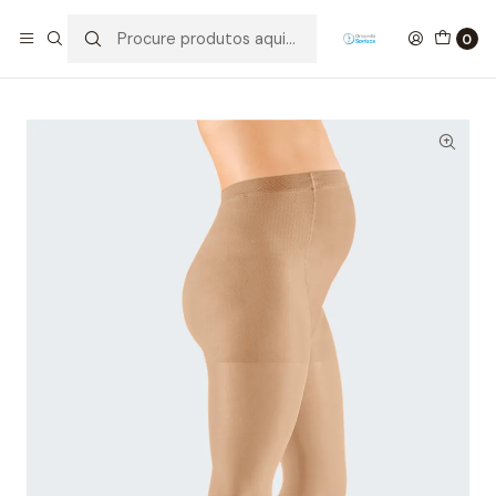
Início
Maternidade/ Bebé
Grávida
Meia de Compressão/Elástica Collant de Gravidez Mediven
0
Elegance