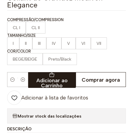
Elegance
COMPRESSÃO/COMPRESSION
CL I
CL II
TAMANHO/SIZE
I
II
III
IV
V
VI
VII
COR/COLOR
BEGE/BEIGE
Preto/Black
Comprar agora
Adicionar ao
Quantidade
Carrinho
Adicionar à lista de favoritos
Mostrar stock das localizações
DESCRIÇÃO