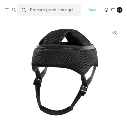
Início
Ortopedia
Cabeça e Pescoço
CAPACETE DE PROTEÇÃO CRANIANA
0