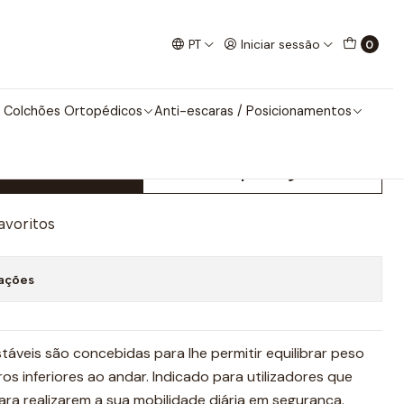
N PASTEL
PT
Iniciar sessão
0
BRAVEL AÇO DESIGN
 Colchões Ortopédicos
Anti-escaras / Posicionamentos
nar ao Carrinho
Comprar agora
favoritos
zações
táveis são concebidas para lhe permitir equilibrar peso
os inferiores ao andar. Indicado para utilizadores que
ra realizarem a sua mobilidade diária em segurança.