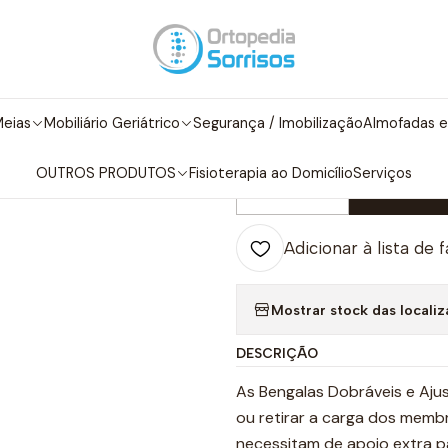
bilidade
Bengalas e Canadianas
BENGALA DOBRAVEL AÇO DESIG
|
BENGALA DO
eias
Mobiliário Geriátrico
Segurança / Imobilização
Almofadas e
PASTEL
OUTROS PRODUTOS
Fisioterapia ao Domicílio
Serviços
Adicio
Quantidade
Adicionar à lista de 
Mostrar stock das locali
DESCRIÇÃO
As Bengalas Dobráveis e Ajus
ou retirar a carga dos membr
necessitam de apoio extra pa