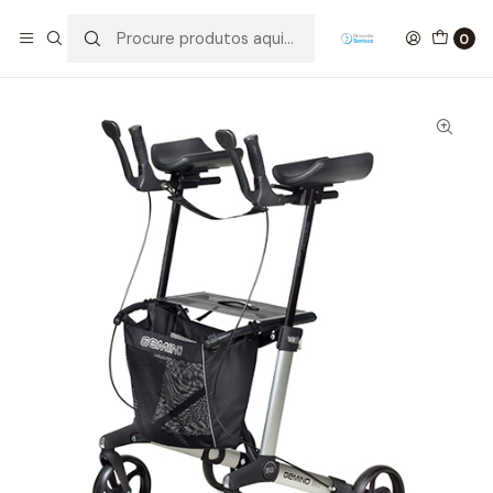
Início
Mobilidade
Andarilhos
Andarilho Gemino 30 Walker
0