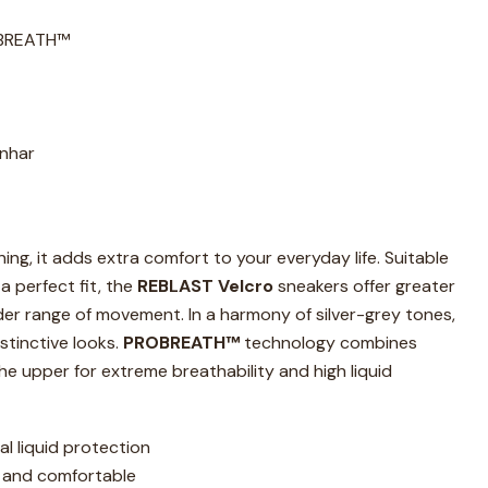
OBREATH™
anhar
ning, it adds extra comfort to your everyday life. Suitable
a perfect fit, the
REBLAST Velcro
sneakers offer greater
ider range of movement. In a harmony of silver-grey tones,
stinctive looks.
PROBREATH™
technology combines
he upper for extreme breathability and high liquid
al liquid protection
, and comfortable