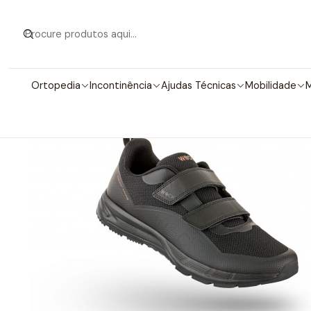
Início
Calçado
Calçad
Ortopedia
Incontinência
Ajudas Técnicas
Mobilidade
M