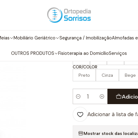
o de Adulto
Calçado de Conforto
Mulher
Sapatilhas
Sapatilha
|
Sapatilha Woc
eias
Mobiliário Geriátrico
Segurança / Imobilização
Almofadas e
TAMANHO/SIZE
OUTROS PRODUTOS
Fisioterapia ao Domicílio
Serviços
36
37
38
39
COR/COLOR
Preto
Cinza
Bege
Adicio
Quantidade
Adicionar à lista de 
Mostrar stock das locali