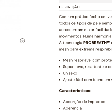
DESCRIÇÃO
Com um prático fecho em velc
todos os tipos de pé e sempr
acrescentam maior facilidad
movimentos. Numa harmonia de
A tecnologia
PROBREATH™
c
mesh para extrema respirabil
Mesh respirável com proteç
Super Leve, resistente e c
Unisexo
Ajuste fácil com fecho em 
Características:
Absorção de Impactos
Aderência