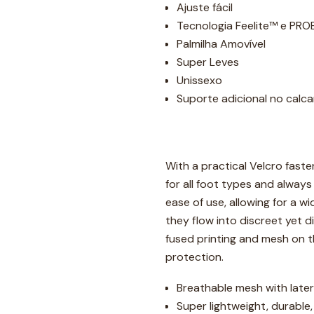
Ajuste fácil
Tecnologia Feelite™ e PR
Palmilha Amovível
Super Leves
Unissexo
Suporte adicional no calc
With a practical Velcro faste
for all foot types and always 
ease of use, allowing for a w
they flow into discreet yet di
fused printing and mesh on t
protection.
Breathable mesh with later
Super lightweight, durable