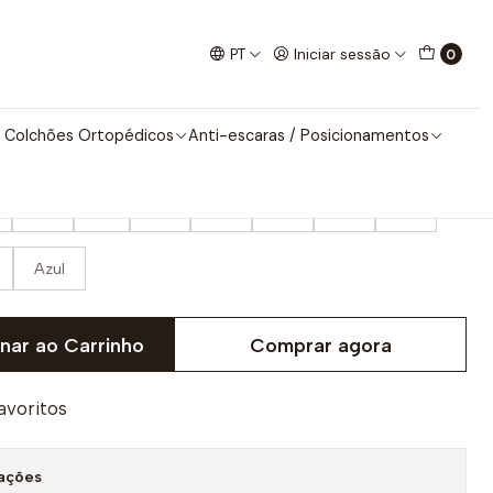
 Wock Reblast com Velcro
PT
Iniciar sessão
0
k Reblast com Velcro
 Colchões Ortopédicos
Anti-escaras / Posicionamentos
40
41
42
43
44
45
46
Azul
nar ao Carrinho
Comprar agora
favoritos
zações