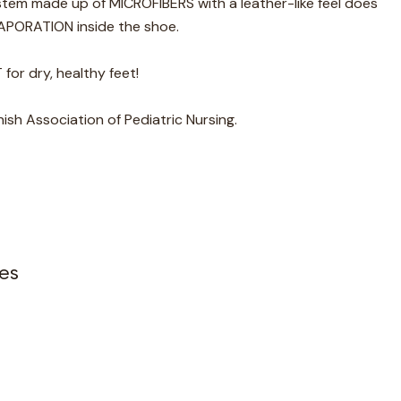
tem made up of MICROFIBERS with a leather-like feel does
APORATION inside the shoe.
r dry, healthy feet!
ish Association of Pediatric Nursing.
es