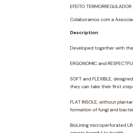
EFEITO TERMORREGULADOR pa
Colaboramos com a Associaç
Description
:
Developed together with the 
ERGONOMIC and RESPECTFUL f
SOFT and FLEXIBLE, designed
they can take their first ste
FLAT INSOLE, without plant
formation of fungi and bacter
BioLining microperforated L
agents harmful to health.