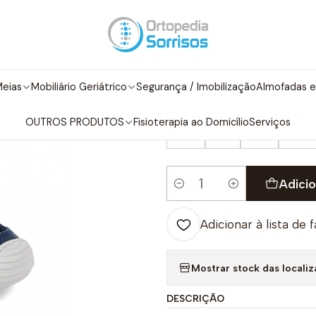
çado de Criança
Outono/Inverno
Menina 18-24
Sapatilha Estrel
|
Sapatilha Estr
eias
Mobiliário Geriátrico
Segurança / Imobilização
Almofadas e
TAMANHO/SIZE
OUTROS PRODUTOS
Fisioterapia ao Domicílio
Serviços
20
21
22
23
Adicio
Quantidade
Adicionar à lista de 
Mostrar stock das locali
DESCRIÇÃO