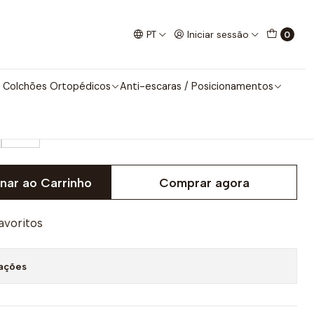
la Biomecanics 231115
PT
Iniciar sessão
0
ella Biomecanics 231115
 Colchões Ortopédicos
Anti-escaras / Posicionamentos
24
nar ao Carrinho
Comprar agora
favoritos
zações