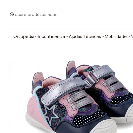
Início
Calçado
Cal
Ortopedia
Incontinência
Ajudas Técnicas
Mobilidade
M