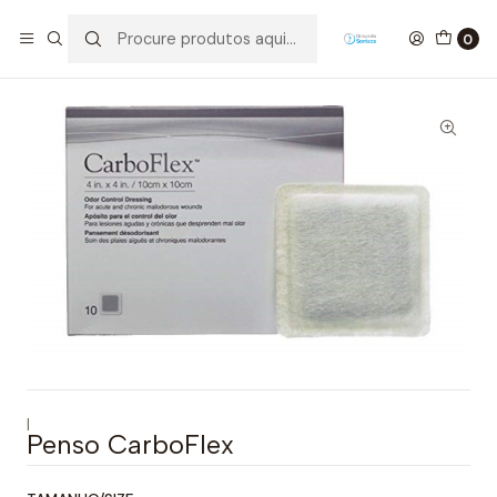
Início
Higiene e Proteção
Feridas/Pensos
Pensos
Penso CarboFlex
0
|
Penso CarboFlex