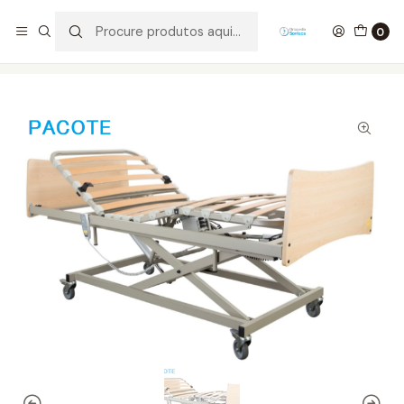
Início
Mobiliário Geriátrico
Camas Articuladas
Camas Electricas
0
*PACOTE* CAMA FANTASY ELECTRICA + GUARDAS LATERAIS
+ COLCHÃO SILMPLES