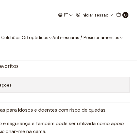
rais Universais
PT
Iniciar sessão
0
is Universais
 Colchões Ortopédicos
Anti-escaras / Posicionamentos
nar ao Carrinho
Comprar agora
favoritos
zações
s para idosos e doentes com risco de quedas.
 e segurança e também pode ser utilizada como apoio
osicionar-me na cama.