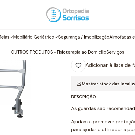
io Geriátrico
Camas Articuladas
Camas Electricas
Guardas Late
|
Guardas Latera
eias
Mobiliário Geriátrico
Segurança / Imobilização
Almofadas e
Adicio
Quantidade
OUTROS PRODUTOS
Fisioterapia ao Domicílio
Serviços
Adicionar à lista de 
Mostrar stock das locali
DESCRIÇÃO
As guardas são recomendada
Ajudam a promover proteção
para ajudar o utilizador a p