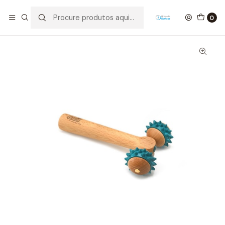
Início
Reabilitação
FIT-ROLLER T-ROLL SISSEL
0