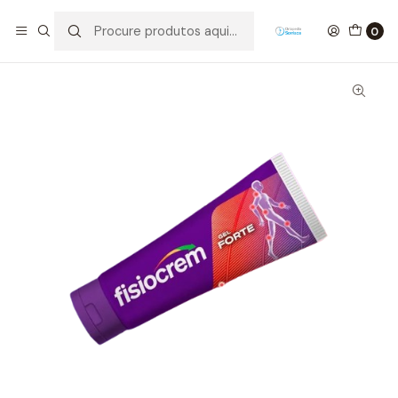
Início
Reabilitação
Fisiocrem Gel Forte
0