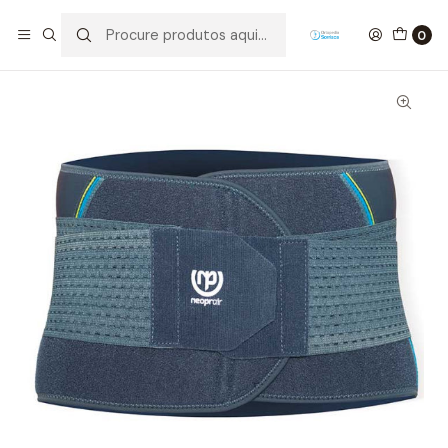
Início
Ortopedia
Tronco
Faixa Sacrolombar Reforçada
0