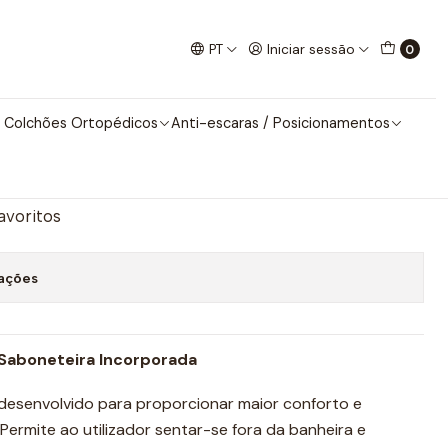
eira
PT
Iniciar sessão
0
nho para Banheira
 Colchões Ortopédicos
Anti-escaras / Posicionamentos
nar ao Carrinho
Comprar agora
favoritos
zações
Saboneteira Incorporada
 desenvolvido para proporcionar maior conforto e
ermite ao utilizador sentar-se fora da banheira e