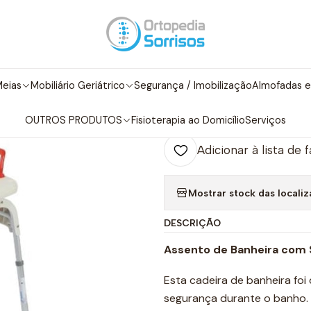
cio
Ajudas Técnicas
Casa de Banho
Cadeira de Banho para Banh
|
Cadeira de Ba
eias
Mobiliário Geriátrico
Segurança / Imobilização
Almofadas e
Adicio
Quantidade
OUTROS PRODUTOS
Fisioterapia ao Domicílio
Serviços
Adicionar à lista de 
Mostrar stock das locali
DESCRIÇÃO
Assento de Banheira com 
Esta cadeira de banheira foi
segurança durante o banho. P