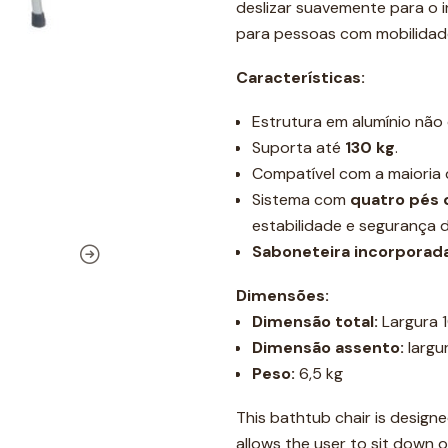
deslizar suavemente para o i
para pessoas com mobilidad
Características:
Estrutura em alumínio não c
Suporta até
130 kg
.
Compatível com a maioria 
Sistema com
quatro pés 
estabilidade e segurança d
Saboneteira incorporad
Dimensões:
Dimensão total:
Largura 1
Dimensão assento:
largur
Peso:
6,5 kg
This bathtub chair is designe
allows the user to sit down 