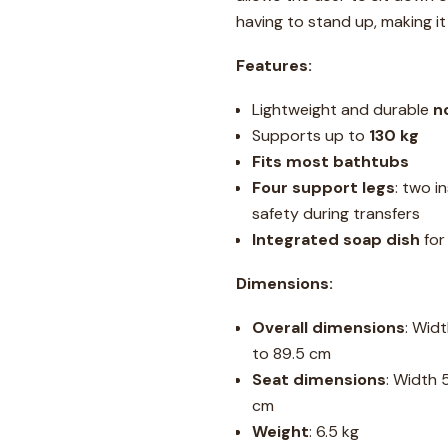
having to stand up, making it
Features:
Lightweight and durable
n
Supports up to
130 kg
Fits most bathtubs
Four support legs
: two i
safety during transfers
Integrated soap dish
for
Dimensions:
Overall dimensions
: Wid
to 89.5 cm
Seat dimensions
: Width 
cm
Weight
: 6.5 kg