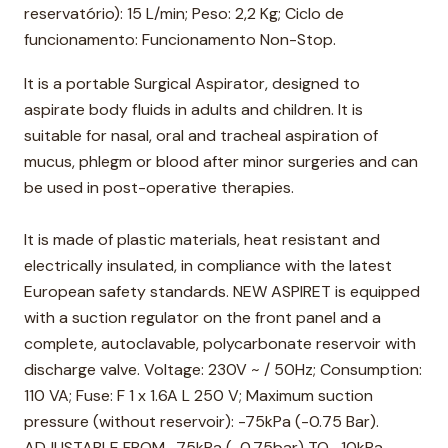
reservatório): 15 L/min; Peso: 2,2 Kg; Ciclo de
funcionamento: Funcionamento Non-Stop.
It is a portable Surgical Aspirator, designed to
aspirate body fluids in adults and children. It is
suitable for nasal, oral and tracheal aspiration of
mucus, phlegm or blood after minor surgeries and can
be used in post-operative therapies.
It is made of plastic materials, heat resistant and
electrically insulated, in compliance with the latest
European safety standards. NEW ASPIRET is equipped
with a suction regulator on the front panel and a
complete, autoclavable, polycarbonate reservoir with
discharge valve. Voltage: 230V ~ / 50Hz; Consumption:
110 VA; Fuse: F 1 x 1.6A L 250 V; Maximum suction
pressure (without reservoir): -75kPa (-0.75 Bar).
ADJUSTABLE FROM -75kPa (-0.75bar) TO -10kPa