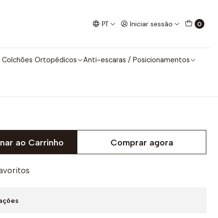
ERNAS
PT
Iniciar sessão
0
BILIZADOR ABDUTOR DE
 Colchões Ortopédicos
Anti-escaras / Posicionamentos
nar ao Carrinho
Comprar agora
favoritos
zações