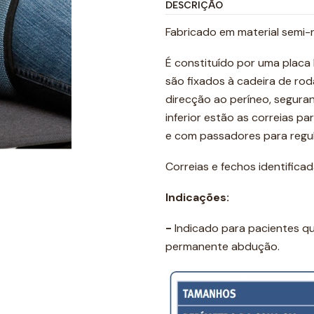
DESCRIÇÃO
Fabricado em material semi-rí
É constituído por uma placa 
são fixados à cadeira de ro
direcção ao períneo, segura
inferior estão as correias p
e com passadores para regul
Correias e fechos identifica
Indicações:
-
Indicado para pacientes q
permanente abdução.