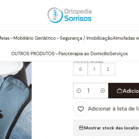
Segurança / Imobilização
ARNÊS - IMOBILIZADOR ABDUTOR DE P
|
ARNÊS - IMO
eias
Mobiliário Geriátrico
Segurança / Imobilização
Almofadas e
PERNAS
OUTROS PRODUTOS
Fisioterapia ao Domicílio
Serviços
TAMANHO/SIZE
0
1
2
Adicio
Quantidade
Adicionar à lista de 
Mostrar stock das locali