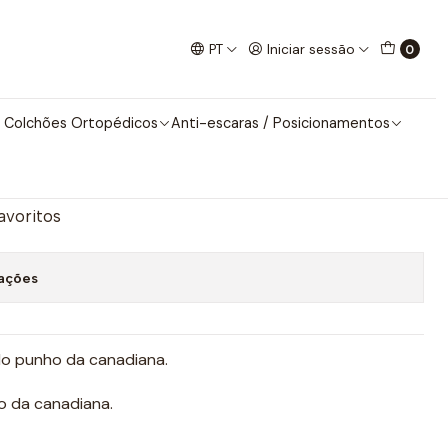
anadianas
PT
Iniciar sessão
0
Protecção para Canadianas
 Colchões Ortopédicos
Anti-escaras / Posicionamentos
nar ao Carrinho
Comprar agora
favoritos
zações
o punho da canadiana.
o da canadiana.