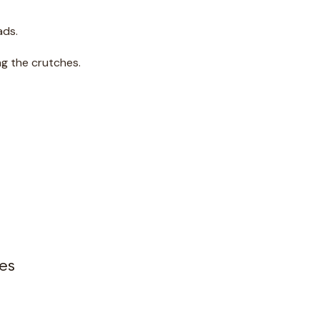
ads.
g the crutches.
es