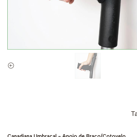
T
Canadiana Umbracal - Apoio de Braço/Cotovelo