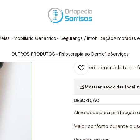
bilidade
Bengalas e Canadianas
Almofadas de Protecção para C
|
Almofadas de 
eias
Mobiliário Geriátrico
Segurança / Imobilização
Almofadas e
Adicio
Quantidade
OUTROS PRODUTOS
Fisioterapia ao Domicílio
Serviços
Adicionar à lista de 
Mostrar stock das locali
DESCRIÇÃO
Almofadas para protecção d
Maior conforto durante o us
Vendido ao par.