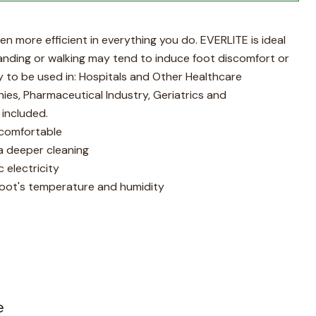
n more efficient in everything you do. EVERLITE is ideal
anding or walking may tend to induce foot discomfort or
y to be used in: Hospitals and Other Healthcare
ies, Pharmaceutical Industry, Geriatrics and
 included.
 comfortable
a deeper cleaning
c electricity
foot's temperature and humidity
e