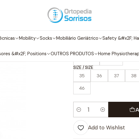
Shoe
Adult Footwear
Professional Footwear
Soca EVERLITE 
|
Soca EVERLI
écnicas
Mobility
Socks
Mobiliário Geriátrico
Safety &#x2F; Ha
COLOR / COLOR
ores &#x2F; Positions
OUTROS PRODUTOS
Home Physiothera
Branco
Preto
SIZE / SIZE
35
36
37
38
46
A
Quantity
Add to Wishlist