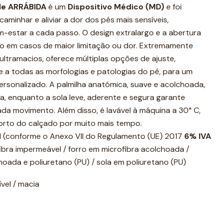
le ARRÁBIDA
é um
Dispositivo Médico (MD)
e foi
caminhar e aliviar a dor dos pés mais sensíveis,
-estar a cada passo. O design extralargo e a abertura
smo em casos de maior limitação ou dor. Extremamente
s ultramacios, oferece múltiplas opções de ajuste,
 a todas as morfologias e patologias do pé, para um
rsonalizado. A palmilha anatómica, suave e acolchoada,
, enquanto a sola leve, aderente e segura garante
ada movimento. Além disso, é lavável à máquina a 30° C,
orto do calçado por muito mais tempo.
I (conforme o Anexo VII do Regulamento (UE) 2017
6% IVA
bra impermeável / forro em microfibra acolchoada /
hoada e poliuretano (PU) / sola em poliuretano (PU)
vel / macia