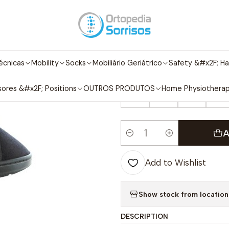
Adult Footwear
Comfort shoes
Woman
Sapato
Sapato de Con
|
Sapato de Co
écnicas
Mobility
Socks
Mobiliário Geriátrico
Safety &#x2F; Ha
SIZES / SIZE
ores &#x2F; Positions
OUTROS PRODUTOS
Home Physiothera
35
36
37
38
A
Quantity
Add to Wishlist
Show stock from location
DESCRIPTION