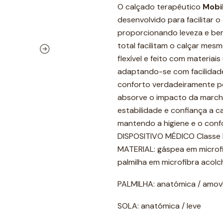
O calçado terapêutico
Mobi
desenvolvido para facilitar o 
proporcionando leveza e bem
total facilitam o calçar me
flexível e feito com materiai
adaptando-se com facilidade
conforto verdadeiramente pe
absorve o impacto da marcha
estabilidade e confiança a c
mantendo a higiene e o conf
DISPOSITIVO MÉDICO Classe 
MATERIAL: gáspea em microfi
palmilha em microfibra acolc
PALMILHA: anatómica / amoví
SOLA: anatómica / leve