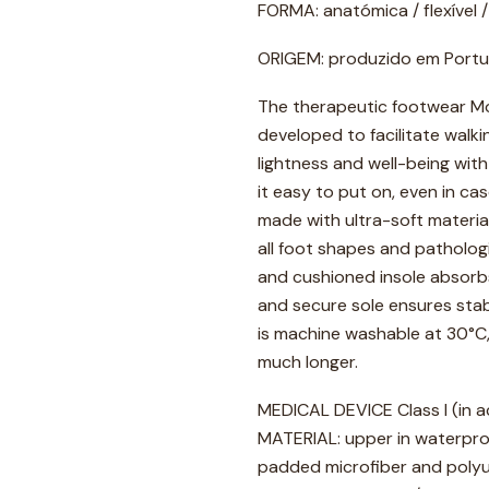
FORMA: anatómica / flexível /
ORIGEM: produzido em Portu
The therapeutic footwear Mo
developed to facilitate walkin
lightness and well-being wit
it easy to put on, even in cas
made with ultra-soft material
all foot shapes and pathologi
and cushioned insole absorbs 
and secure sole ensures stab
is machine washable at 30°C,
much longer.
MEDICAL DEVICE Class I (in a
MATERIAL: upper in waterproof
padded microfiber and polyur