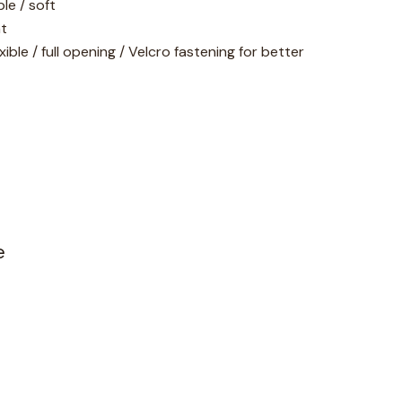
le / soft
ht
ble / full opening / Velcro fastening for better
e