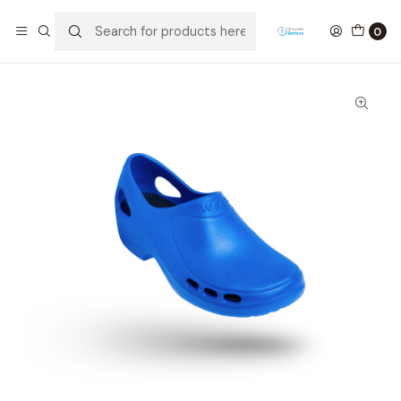
Home
Shoe
Adult Footwear
Professional Footwear
Soca EVERLITE
0