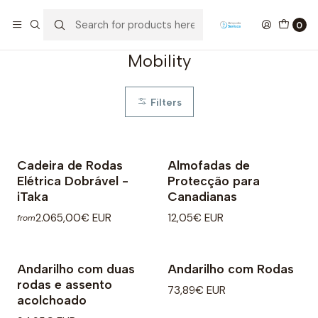
Home
Mobility
0
Mobility
Filters
Cadeira de Rodas
Almofadas de
Elétrica Dobrável -
Protecção para
iTaka
Canadianas
2.065,00€ EUR
12,05€ EUR
from
Andarilho com duas
Andarilho com Rodas
rodas e assento
73,89€ EUR
acolchoado