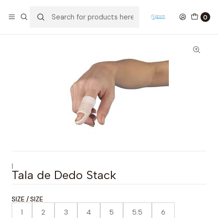
Home
Ortopedia
Mão
Tala de Dedo Stack
0
|
Tala de Dedo Stack
SIZE / SIZE
1
2
3
4
5
5.5
6