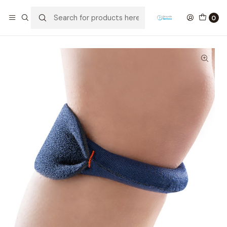
Home
Ortopedia
Neoprene Orthoses
Suporte Patelar Em Neopreno
0