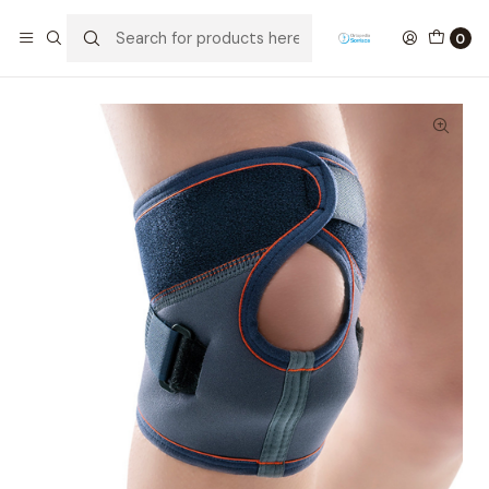
Home
Ortopedia
Neoprene Orthoses
Joelheira Em Neopreno Rotula Aberta
0