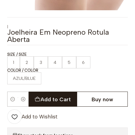
|
Joelheira Em Neopreno Rotula
Aberta
SIZE / SIZE
1
2
3
4
5
6
COLOR / COLOR
AZUL/BLUE
Add to Cart
Buy now
Quantity
Add to Wishlist