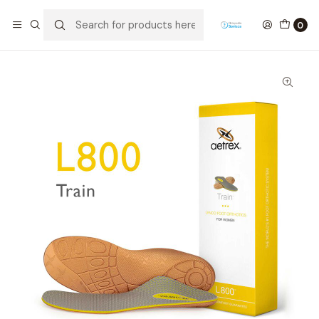
Home
Palmilhas Aetrex
Palmilha AETREX MULHER para Desporto - TRAIN
0