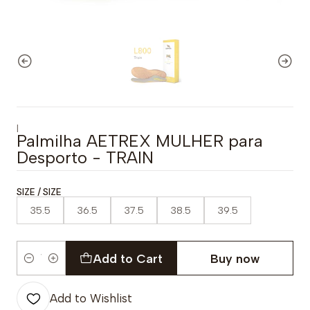
|
Palmilha AETREX MULHER para
Desporto - TRAIN
SIZE / SIZE
35.5
36.5
37.5
38.5
39.5
Add to Cart
Buy now
Quantity
Add to Wishlist