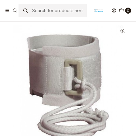
Home
Safety / Harness
Imobilizador de Pulso
0