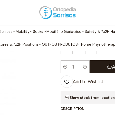
ome
Ortopedia
Ombro
Imobilização do Ombro com Abdução a 
|
Imobilização 
écnicas
Mobility
Socks
Mobiliário Geriátrico
Safety &#x2F; Ha
TAMANHO / SIZE
ores &#x2F; Positions
OUTROS PRODUTOS
Home Physiothera
S
M
L
XL
A
Quantity
Add to Wishlist
Show stock from location
DESCRIPTION