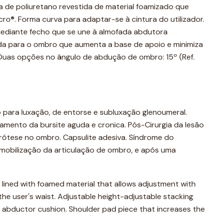
de poliuretano revestida de material foamizado que
ro®. Forma curva para adaptar-se à cintura do utilizador.
mediante fecho que se une à almofada abdutora
da para o ombro que aumenta a base de apoio e minimiza
. Duas opções no ângulo de abdução de ombro: 15º (Ref.
para luxação, de entorse e subluxação glenoumeral.
amento da bursite aguda e cronica. Pós-Cirurgia da lesão
prótese no ombro. Capsulite adesiva. Síndrome do
imobilização da articulação de ombro, e após uma
lined with foamed material that allows adjustment with
the user's waist. Adjustable height-adjustable stacking
 abductor cushion. Shoulder pad piece that increases the