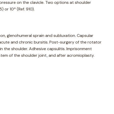
ressure on the clavicle. Two options at shoulder
) or 10º (Ref. 910).
tion, glenohumeral sprain and subluxation. Capsular
cute and chronic bursitis. Post-surgery of the rotator
s in the shoulder. Adhesive capsulitis. Imprisonment
tem of the shoulder joint, and after acromioplasty.