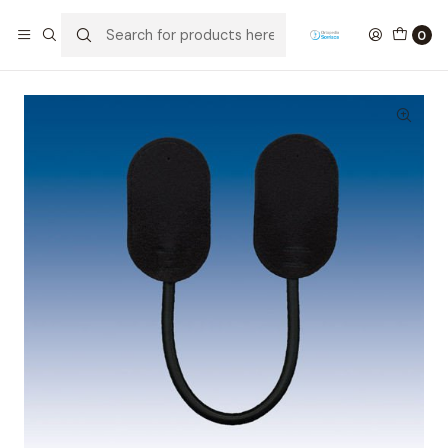
Home
Ortopedia
Tornozelo
Elástico de Tração para AB01 (1 Unidade)
0