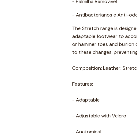
- Palmilha Removível
- Antibacterianos e Anti-od
The Stretch range is designed
adaptable footwear to accom
or hammer toes and bunion de
to these changes, preventing
Composition: Leather, Stretch
Features:
- Adaptable
- Adjustable with Velcro
- Anatomical