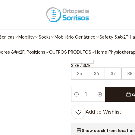
e
Adult Footwear
Comfort shoes
men
BOTAS GARDUNHA GA
|
BOTAS GARD
écnicas
Mobility
Socks
Mobiliário Geriátrico
Safety &#x2F; Ha
COLOR / COLOR
ores &#x2F; Positions
OUTROS PRODUTOS
Home Physiothera
Preto
SIZE / SIZE
35
36
37
38
A
Quantity
Add to Wishlist
Show stock from location