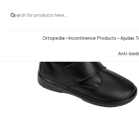
Home
Sho
Ortopedia
Incontinence Products
Ajudas T
Anti-beds