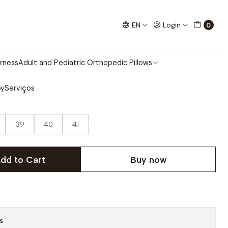
MA STRETCH
EN
Login
0
UNHA GAMA STRETCH
rness
Adult and Pediatric Orthopedic Pillows
py
Serviços
39
40
41
dd to Cart
Buy now
s