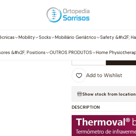
aby
Bebé/Criança
Termómetro de infravermelhos sem contacto B
|
Termómetro de
écnicas
Mobility
Socks
Mobiliário Geriátrico
Safety &#x2F; Ha
contacto Bébé
ores &#x2F; Positions
OUTROS PRODUTOS
Home Physiothera
A
Quantity
Add to Wishlist
Show stock from location
DESCRIPTION