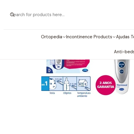
Home
Maternity / B
Ortopedia
Incontinence Products
Ajudas T
Anti-beds