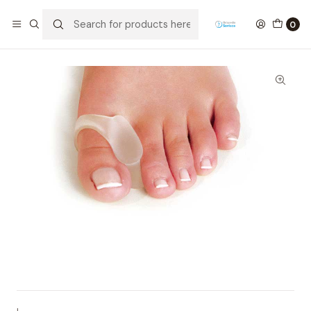
Home
Ortopedia
Podiatry
Polymer Gel
Separador com anel em gel
0