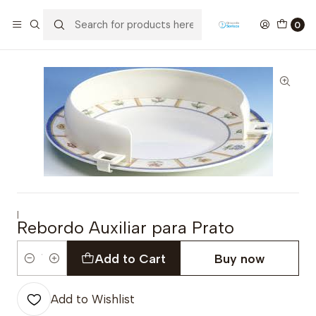
Home
Ajudas Técnicas
Alimentação
Rebordo Auxiliar para Prato
0
|
Rebordo Auxiliar para Prato
Add to Cart
Buy now
Quantity
Add to Wishlist