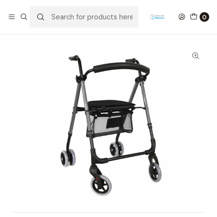
Home
Mobility
Walking aids
Andarilho Premium Push Cromo A500
0