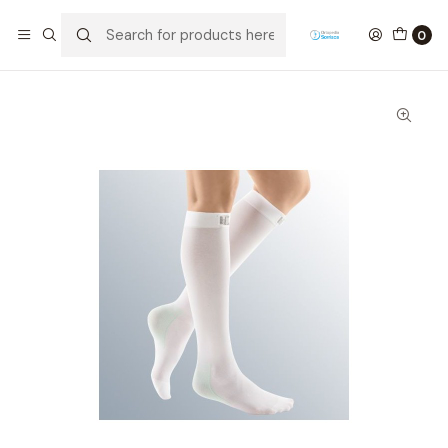
Home
Socks
Anti-embolism socks
Meia Hospitalar Mediven® thrombexin® 18 até ao joelho AD
0