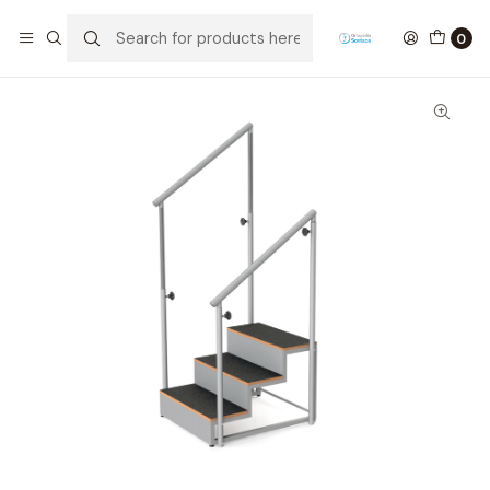
Home
Hospital material
Escada de 3 Degraus
0