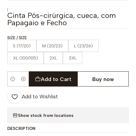
|
Cinta Pós-cirúrgica, cueca, com
Papagaio e Fecho
SIZE / SIZE
S (17/20)
M (20/23)
L (23/26)
XL (100/105)
2XL
3XL
Add to Cart
Buy now
Quantity
Add to Wishlist
Show stock from locations
DESCRIPTION