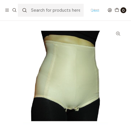
Home
Ortopedia
Slips de contenção e fundas
Cinta Pós-cirúrgica, cueca, com Papagaio e Fecho
0