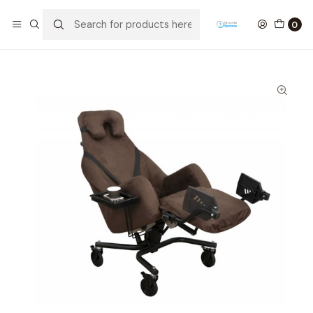
Home
Mobiliário Geriátrico
Armchairs / Armchairs
Manuais
0
CADEIRA TRANSPORTE ANTIESCARAS ESSENTIEL MANUAL