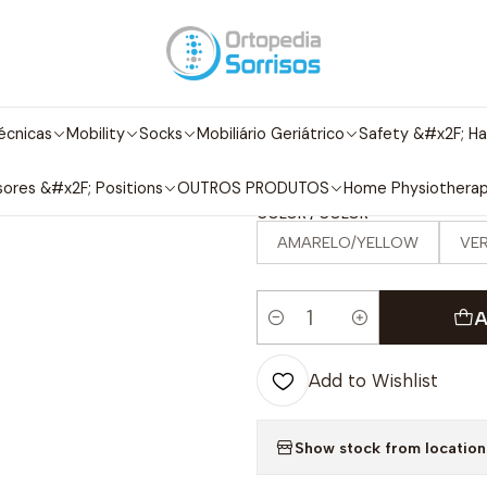
Rehabilitation
Bola Estimulação/Reactivação da Circulação San
|
Bola Estimula
écnicas
Mobility
Socks
Mobiliário Geriátrico
Safety &#x2F; Ha
Circulação Sa
ores &#x2F; Positions
OUTROS PRODUTOS
Home Physiothera
COLOR / COLOR
AMARELO/YELLOW
VE
A
Quantity
Add to Wishlist
Show stock from location