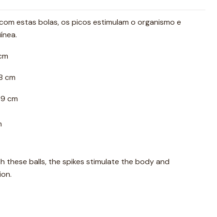
om estas bolas, os picos estimulam o organismo e
uínea.
 cm
 8 cm
 9 cm
m
 these balls, the spikes stimulate the body and
ion.