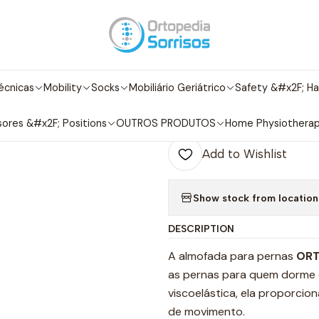
Home
Anti-bedsores / Positions
Almofada para pernas
|
Almofada para
écnicas
Mobility
Socks
Mobiliário Geriátrico
Safety &#x2F; Ha
A
Quantity
ores &#x2F; Positions
OUTROS PRODUTOS
Home Physiothera
Add to Wishlist
Show stock from location
DESCRIPTION
A almofada para pernas
ORT
as pernas para quem dorme 
viscoelástica, ela proporcio
de movimento.