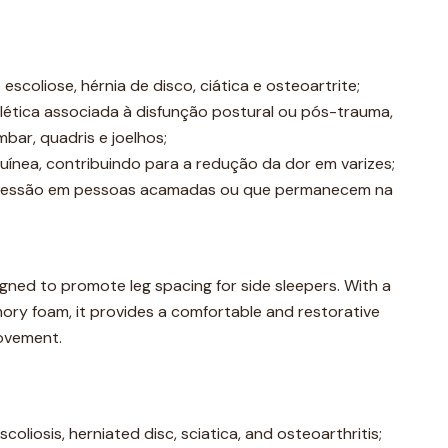
escoliose, hérnia de disco, ciática e osteoartrite;
lética associada à disfunção postural ou pós-trauma,
bar, quadris e joelhos;
uínea, contribuindo para a redução da dor em varizes;
 pressão em pessoas acamadas ou que permanecem na
signed to promote leg spacing for side sleepers. With a
mory foam, it provides a comfortable and restorative
movement.
 scoliosis, herniated disc, sciatica, and osteoarthritis;