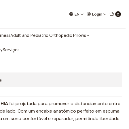
EN
Login
0
 pernas
rness
Adult and Pediatric Orthopedic Pillows
dd to Cart
Buy now
py
Serviços
s
HIA
foi projetada para promover o distanciamento entre
de lado. Com um encaixe anatômico perfeito em espuma
na um sono confortável e reparador, permitindo liberdade